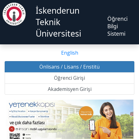
İskenderun
Öğrenci
Teknik
Bilgi
Üniversitesi
Sistemi
English
Önlisans / Lisans / Enstitü
Öğrenci Girişi
Akademisyen Girişi