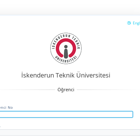
Engl
İskenderun Teknik Üniversitesi
enci No
e